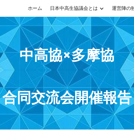
ホーム
日本中高生協議会とは
運営陣の
ip to main content
Skip to navigat
中高協×多摩協
合同交流会開催報告