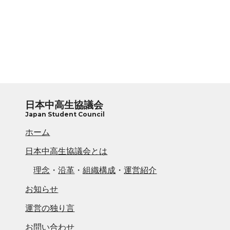
日本中高生協議会
Japan Student Council
ホーム
日本中高生協議会とは
理念
・
沿革
・
組織構成
・
運営紹介
お知らせ
運営の独り言
お問い合わせ